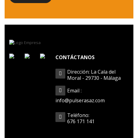
CONTÁCTANOS
Dirección: La Cala del
Moral - 29730 - Málaga
Email :
info@pulserasaz.com
Cierre Bola De Madera (Desde 25 Uds)
Teléfono:
14,00
€
676 171 141