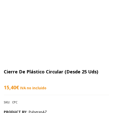
Cierre De Plástico Circular (Desde 25 Uds)
Precio
15,40
€
IVA no incluido
mínimo:
SKU:
CPC
15,40€
PRODUCT BY:
PulserasAZ