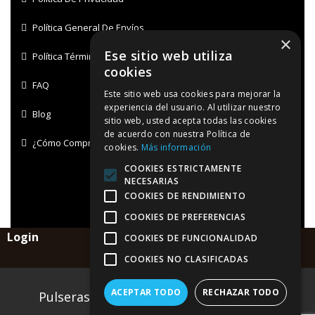
Política General De Envíos
×
Ese sitio web utiliza
Política Términos Y Condiciones De Uso
cookies
FAQ
Este sitio web usa cookies para mejorar la
experiencia del usuario. Al utilizar nuestro
Blog
sitio web, usted acepta todas las cookies
de acuerdo con nuestra Política de
¿Cómo Comprar?
cookies.
Más información
COOKIES ESTRICTAMENTE
NECESARIAS
COOKIES DE RENDIMIENTO
COOKIES DE PREFERENCIAS
Login
COOKIES DE FUNCIONALIDAD
COOKIES NO CLASIFICADAS
ACEPTAR TODO
RECHAZAR TODO
Pulseras AZ 2025 © Todos los derechos