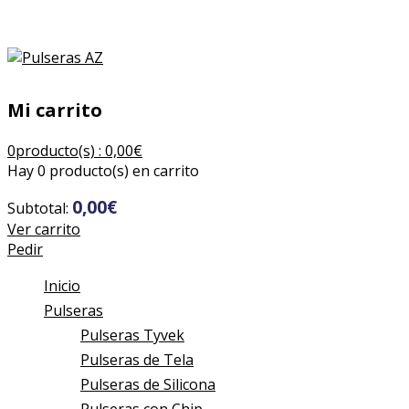
¡Inicia sesión o regístrate!
Mi carrito
0
producto(s) :
0,00
€
Hay
0 producto(s)
en carrito
0,00
€
Subtotal:
Ver carrito
Pedir
Inicio
Pulseras
Pulseras Tyvek
Pulseras de Tela
Pulseras de Silicona