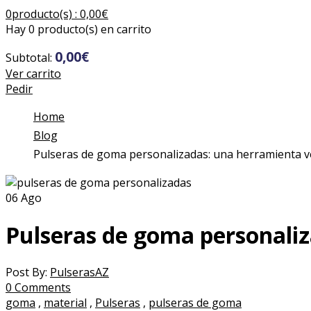
0
producto(s) :
0,00
€
Hay
0 producto(s)
en carrito
0,00
€
Subtotal:
Ver carrito
Pedir
Home
Blog
Pulseras de goma personalizadas: una herramienta v
06
Ago
Pulseras de goma personaliz
Post By:
PulserasAZ
0 Comments
goma
,
material
,
Pulseras
,
pulseras de goma