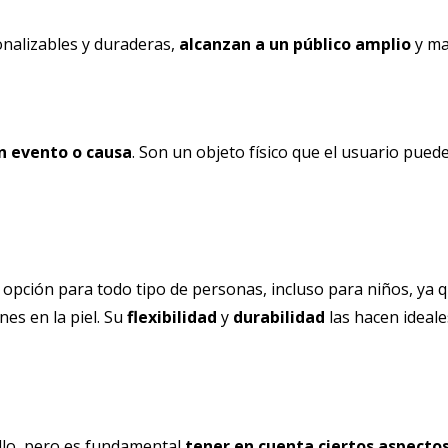
sonalizables y duraderas,
alcanzan a un público amplio
y ma
n evento o causa
. Son un objeto físico que el usuario pued
opción para todo tipo de personas, incluso para niños, ya 
nes en la piel. Su
flexibilidad
y
durabilidad
las hacen ideale
llo, pero es fundamental
tener en cuenta ciertos aspecto