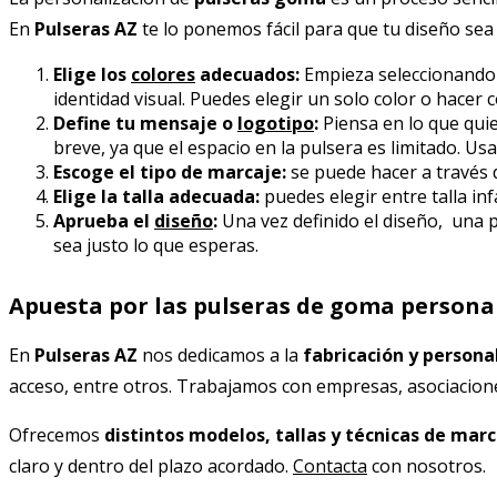
En
Pulseras AZ
te lo ponemos fácil para que tu diseño sea a
Elige los
colores
adecuados:
Empieza seleccionando l
identidad visual. Puedes elegir un solo color o hace
Define tu mensaje o
logotipo
:
Piensa en lo que qui
breve, ya que el espacio en la pulsera es limitado. Usa
Escoge el tipo de marcaje:
se puede hacer a través d
Elige la talla adecuada:
puedes elegir entre talla inf
Aprueba el
diseño
:
Una vez definido el diseño, una p
sea justo lo que esperas.
Apuesta por las pulseras de goma persona
En
Pulseras AZ
nos dedicamos a la
fabricación y persona
acceso, entre otros. Trabajamos con empresas, asociaciones
Ofrecemos
distintos modelos, tallas y técnicas de mar
claro y dentro del plazo acordado.
Contacta
con nosotros.