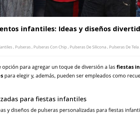
ntos infantiles: Ideas y diseños diverti
fantiles
,
Pulseras
,
Pulseras Con Chip
,
Pulseras De Silicona
,
Pulseras De Tela
 opción para agregar un toque de diversión a las
fiestas i
es
para elegir y, además, pueden ser empleados como recuer
zadas para fiestas infantiles
as y diseños de pulseras personalizadas para fiestas infant