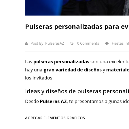
Pulseras personalizadas para eve
Post By:
PulserasAZ
0 Comments
Fiestas In
Las
pulseras personalizadas
son una excelente
hay una
gran variedad de diseños
y
material
los invitados.
Ideas y diseños de pulseras personali
Desde
Pulseras AZ
, te presentamos algunas ide
AGREGAR ELEMENTOS GRÁFICOS