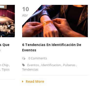
10
Abr
as Que
6 Tendencias En Identificación De
s
Eventos
0 Comments
n Chip
,
Eventos
,
Identificacion
,
Pulseras
,
,
Tipos
Tendencias
Read More