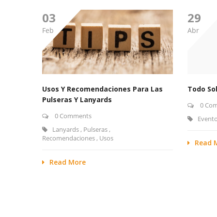
03
29
Feb
Abr
Todo So
Usos Y Recomendaciones Para Las
Pulseras Y Lanyards
0 Co
0 Comments
Event
Lanyards
,
Pulseras
,
Recomendaciones
,
Usos
Read 
Read More