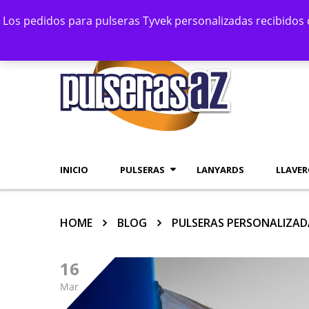
Los pedidos para pulseras Tyvek personalizadas recibidos 
¡Inicia sesión o regístrate!
INICIO
PULSERAS
LANYARDS
LLAVE
HOME
BLOG
PULSERAS PERSONALIZADA
16
Mar