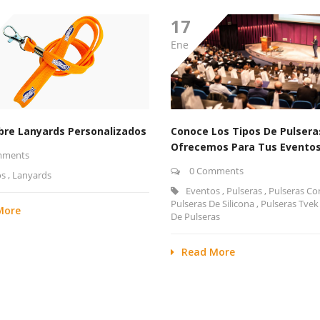
17
Ene
bre Lanyards Personalizados
Conoce Los Tipos De Pulser
Ofrecemos Para Tus Evento
mments
0 Comments
os
,
Lanyards
Eventos
,
Pulseras
,
Pulseras Co
Pulseras De Silicona
,
Pulseras Tvek
More
De Pulseras
Read More