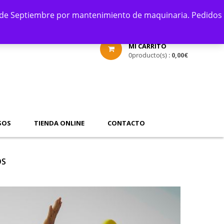
tir de Septiembre por mantenimiento de maquinaria. Pedidos
MI CARRITO
0
producto(s) :
0,00
€
SOS
TIENDA ONLINE
CONTACTO
OS